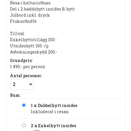
Resa i helturistbuss
Del i 2-bäddshytt insides B-hytt
Julbord inkl. dryck
Frukostbuffé
Tillval:
Enkelhyttstillägg 150:-
Utsideshytt 150:-/p
Avbokningsskydd 200:-
Grundpris:
1 490:-
per person
Antal personer:
Rum:
1 x Dubbelhytt insides
Inkluderat i resan
2 x Enkelhytt insides