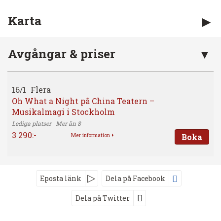
Karta
Avgångar & priser
16/1
Flera
Oh What a Night på China Teatern –
Musikalmagi i Stockholm
Mer än 8
3 290:-
Boka
Mer information
Eposta länk
Dela på Facebook
Dela på Twitter
Följ oss på