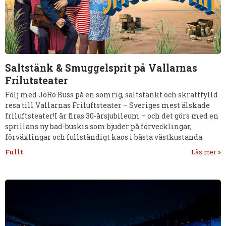
Saltstänk & Smuggelsprit på Vallarnas
Frilutsteater
Följ med JoRo Buss på en somrig, saltstänkt och skrattfylld
resa till Vallarnas Friluftsteater – Sveriges mest älskade
friluftsteater!I år firas 30-årsjubileum – och det görs med en
sprillans ny bad-buskis som bjuder på förvecklingar,
förväxlingar och fullständigt kaos i bästa västkustanda.
Fullt
Läs mer