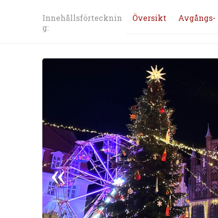
Innehållsförtecknin
Översikt
Avgångs- 
g