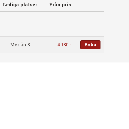
Lediga platser
Från pris
Mer än 8
4 180:-
Boka