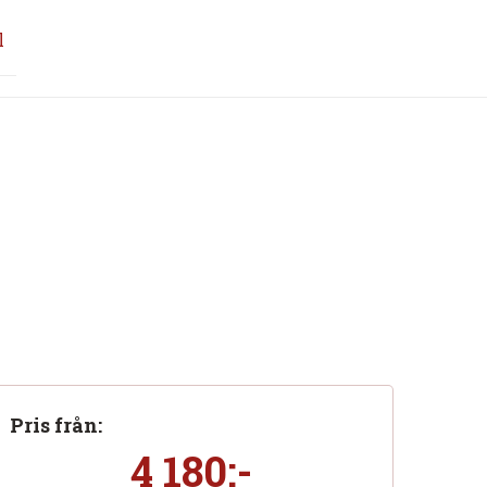
l
Pris från:
4 180:-