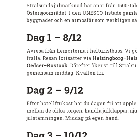
Stralsunds julmarknad har anor från 1500-tal
Östersjöområdet. I den UNESCO-listade gamla
byggnader och en atmosfär som verkligen sät
Dag 1 – 8/12
Avresa från hemorterna i helturistbuss. Vi gö
fralla. Resan fortsätter via
Helsingborg–Hel
Gedser–Rostock
. Därefter åker vi till Stral
gemensam middag. Kvällen fri.
Dag 2 – 9/12
Efter hotellfrukost har du dagen fri att uppl
mellan de olika torgen, handla julklappar, nju
julstämningen. Middag på egen hand.
Dag 3 – 10/12