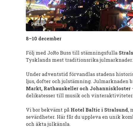
Pause
8–10 december
Följ med JoRo Buss till stämningsfulla
Stral
Tysklands mest traditionsrika julmarknader.
Under adventstid förvandlas stadens histori
ljus, dofter och julstämning. Julmarknaden br
Markt, Rathauskeller och Johanniskloster
–
delikatesser till musik och vinteraktiviteter
Vi bor bekvämt på
Hotel Baltic i Stralsund
, 
sevärdheter. Här får du uppleva en unik kom
och äkta julkänsla.