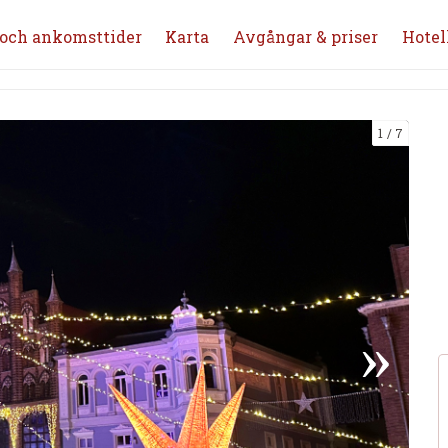
och ankomsttider
Karta
Avgångar & priser
Hotel
1
7