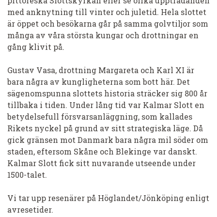
pittoreska Slottskyrkan eller se olika uppträdanden
med anknytning till vinter och juletid. Hela slottet
är öppet och besökarna går på samma golvtiljor som
många av våra största kungar och drottningar en
gång klivit på.
Gustav Vasa, drottning Margareta och Karl XI är
bara några av kungligheterna som bott här. Det
sägenomspunna slottets historia sträcker sig 800 år
tillbaka i tiden. Under lång tid var Kalmar Slott en
betydelsefull försvarsanläggning, som kallades
Rikets nyckel på grund av sitt strategiska läge. Då
gick gränsen mot Danmark bara några mil söder om
staden, eftersom Skåne och Blekinge var danskt.
Kalmar Slott fick sitt nuvarande utseende under
1500-talet.
Vi tar upp resenärer på Höglandet/Jönköping enligt
avresetider.