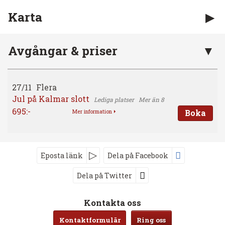
Karta
Avgångar & priser
27/11
Flera
Jul på Kalmar slott
Mer än 8
695:-
Boka
Mer information
Eposta länk
Dela på Facebook
Dela på Twitter
Följ oss på
Kontakta oss
Kontaktformulär
Ring oss