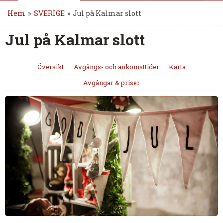
Hem
»
SVERIGE
»
Jul på Kalmar slott
Jul på Kalmar slott
Översikt
Avgångs- och ankomsttider
Karta
Avgångar & priser