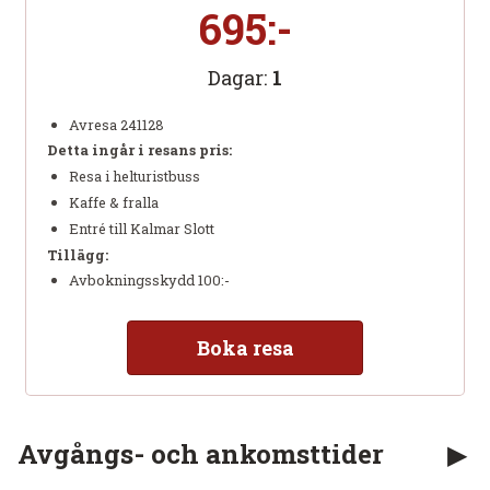
695:-
Dagar:
1
Avresa 241128
Detta ingår i resans pris:
Resa i helturistbuss
Kaffe & fralla
Entré till Kalmar Slott
Tillägg:
Avbokningsskydd 100:-
Boka resa
Avgångs- och ankomsttider