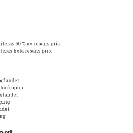
iteras 50 % av resans pris.
teras hela resans pris.
öglandet
 Jönköping
glandet
öping
ndet
ing
ag!