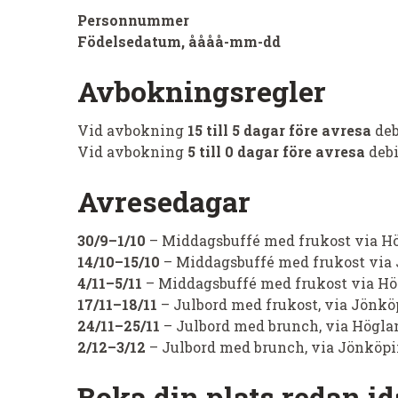
Personnummer
Födelsedatum, åååå-mm-dd
Avbokningsregler
Vid avbokning
15 till 5 dagar före avresa
deb
Vid avbokning
5 till 0 dagar före avresa
debi
Avresedagar
30/9–1/10
– Middagsbuffé med frukost via H
14/10–15/10
– Middagsbuffé med frukost via
4/11–5/11
– Middagsbuffé med frukost via Hö
17/11–18/11
– Julbord med frukost, via Jönk
24/11–25/11
– Julbord med brunch, via Högla
2/12–3/12
– Julbord med brunch, via Jönköp
Boka din plats redan id