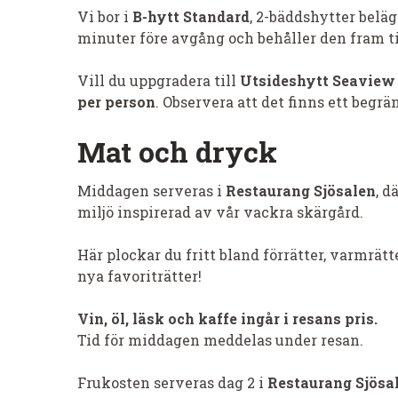
Vi bor i
B-hytt Standard
, 2-bäddshytter belägn
minuter före avgång och behåller den fram til
Vill du uppgradera till
Utsideshytt Seaview
per person
. Observera att det finns ett begrä
Mat och dryck
Middagen serveras i
Restaurang Sjösalen
, d
miljö inspirerad av vår vackra skärgård.
Här plockar du fritt bland förrätter, varmrät
nya favoriträtter!
Vin, öl, läsk och kaffe ingår i resans pris.
Tid för middagen meddelas under resan.
Frukosten serveras dag 2 i
Restaurang Sjösal