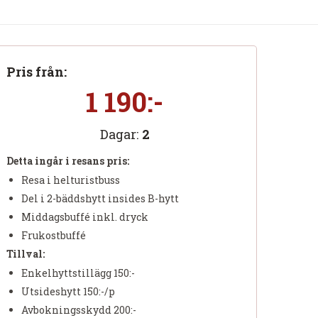
Pris från:
1 190:-
Dagar:
2
Detta ingår i resans pris:
Resa i helturistbuss
Del i 2-bäddshytt insides B-hytt
Middagsbuffé inkl. dryck
Frukostbuffé
Tillval:
Enkelhyttstillägg 150:-
Utsideshytt 150:-/p
Avbokningsskydd 200:-