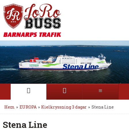
Hem
»
EUROPA
»
Kielkryssning 3 dagar
»
Stena Line
Stena Line