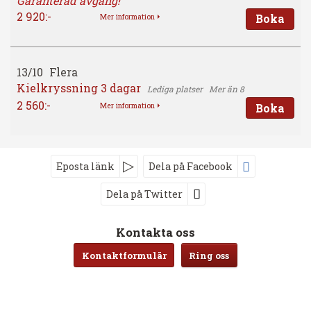
Garanterad avgång!
2 920:-
Boka
Mer information
13/10
Flera
Kielkryssning 3 dagar
Mer än 8
2 560:-
Boka
Mer information
Eposta länk
Dela på Facebook
Dela på Twitter
Följ oss på
Kontakta oss
Kontaktformulär
Ring oss
Anmäl dig till vårt nyhetsbrev
JoRo Buss