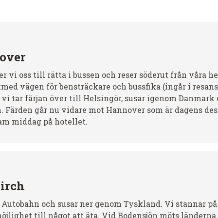
over
 vi oss till rätta i bussen och reser söderut från våra he
tmed vägen för bensträckare och bussfika (ingår i resans 
 vi tar färjan över till Helsingör, susar igenom Danmark 
n. Färden går nu vidare mot Hannover som är dagens des
m middag på hotellet.
irch
på Autobahn och susar ner genom Tyskland. Vi stannar på
öjlighet till något att äta. Vid Bodensjön möts länderna