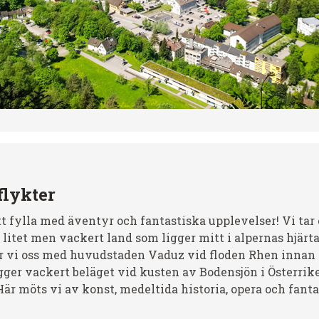
flykter
tt fylla med äventyr och fantastiska upplevelser! Vi tar e
 litet men vackert land som ligger mitt i alpernas hjärt
r vi oss med huvudstaden Vaduz vid floden Rhen innan v
igger vackert beläget vid kusten av Bodensjön i Österrik
är möts vi av konst, medeltida historia, opera och fanta