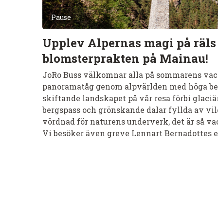
Pause
Upplev Alpernas magi på räls o
blomsterprakten på Mainau!
JoRo Buss välkomnar alla på sommarens vack
panoramatåg genom alpvärlden med höga berg 
skiftande landskapet på vår resa förbi glaci
bergspass och grönskande dalar fyllda av vi
vördnad för naturens underverk, det är så vack
Vi besöker även greve Lennart Bernadottes e