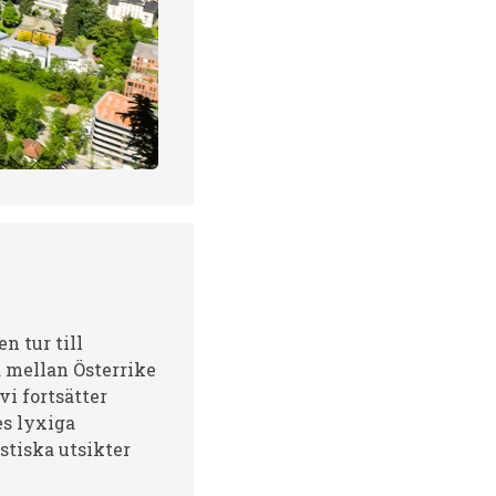
n tur till
a mellan Österrike
i fortsätter
es lyxiga
stiska utsikter