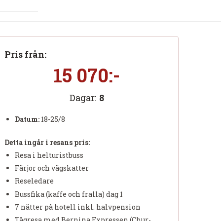
Pris från:
15 070:-
Dagar:
8
Datum:
18-25/8
Detta ingår i resans pris:
Resa i helturistbuss
Färjor och vägskatter
Reseledare
Bussfika (kaffe och fralla) dag 1
7 nätter på hotell inkl. halvpension
Tågresa med Bernina Expressen (Chur-