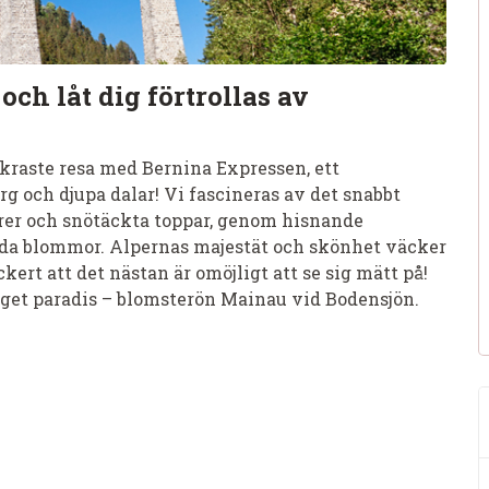
ch låt dig förtrollas av
raste resa med Bernina Expressen, ett
och djupa dalar! Vi fascineras av det snabbt
ärer och snötäckta toppar, genom hisnande
lda blommor. Alpernas majestät och skönhet väcker
ert att det nästan är omöjligt att se sig mätt på!
get paradis – blomsterön Mainau vid Bodensjön.