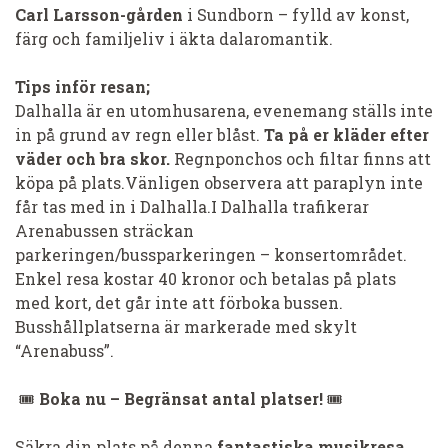
Carl Larsson-gården
i Sundborn – fylld av konst,
färg och familjeliv i äkta dalaromantik.
Tips inför resan;
Dalhalla är en utomhusarena, evenemang ställs inte
in på grund av regn eller blåst.
Ta på er k
läder efter
väder och bra skor.
Regnponchos och filtar finns att
köpa på plats.
Vänligen observera att paraplyn inte
får tas med in i Dalhalla.
I Dalhalla trafikerar
Arenabussen sträckan
parkeringen/bussparkeringen – konsertområdet.
Enkel resa kostar 40 kronor och betalas på plats
med kort, det går inte att förboka bussen.
Busshållplatserna är markerade med skylt
“Arenabuss”.
🎟
Boka nu – Begränsat antal platser!
🎟
Säkra din plats på denna
fantastiska musikresa