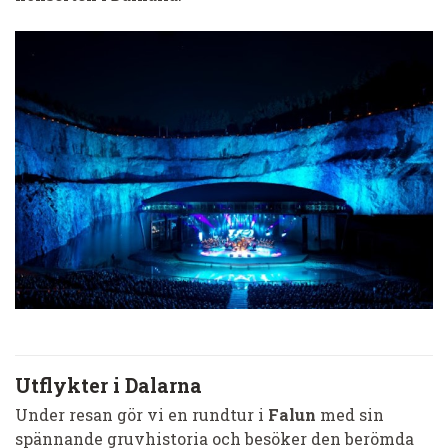
Utflykter i Dalarna
Under resan gör vi en rundtur i
Falun
med sin
spännande gruvhistoria och besöker den berömda